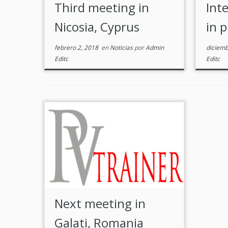
Third meeting in
Int
Nicosia, Cyprus
in 
febrero 2, 2018
en
Noticias
por
Admin
diciemb
Editc
Editc
Next meeting in
Galati, Romania