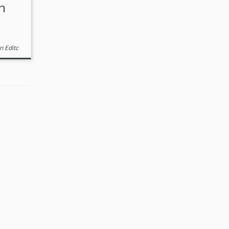
n
 Editc