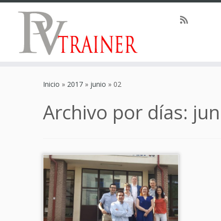
Inicio
»
2017
»
junio
»
02
Archivo por días:
jun