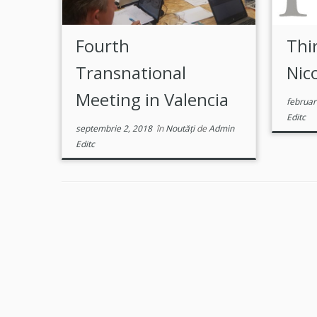
Fourth
Thi
Transnational
Nic
Meeting in Valencia
februar
Editc
septembrie 2, 2018
în
Noutăți
de
Admin
Editc