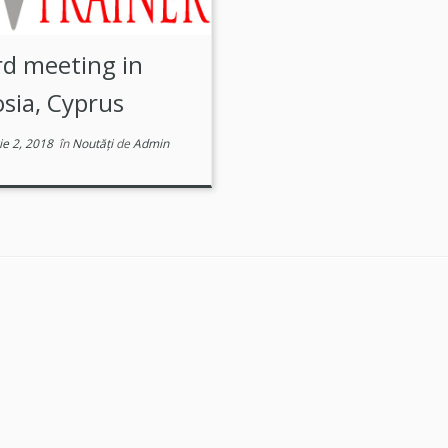
rd meeting in
osia, Cyprus
ie 2, 2018
în
Noutăți
de
Admin