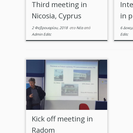
Third meeting in
Int
Nicosia, Cyprus
in 
2 Φεβρουαρίου, 2018
στο
Νέα
από
6 Δεκεμ
Admin Editc
Editc
Kick off meeting in
Radom