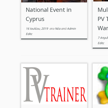
National Event in
Mult
Cyprus
PV 
War
16 Ιουλίου, 2019
στο
Νέα
από
Admin
Editc
7 Απριλ
Editc