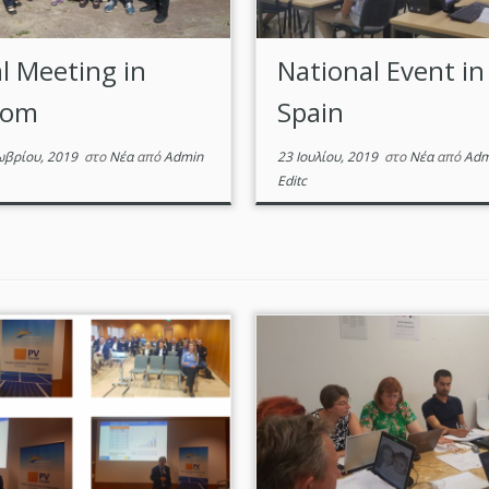
al Meeting in
National Event in
dom
Spain
ωβρίου, 2019
στο
Νέα
από
Admin
23 Ιουλίου, 2019
στο
Νέα
από
Adm
Editc