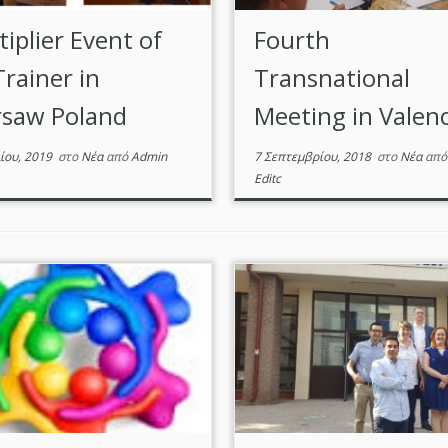
iplier Event of
Fourth
Trainer in
Transnational
saw Poland
Meeting in Valenc
ίου, 2019
στο
Νέα
από
Admin
7 Σεπτεμβρίου, 2018
στο
Νέα
απ
Editc